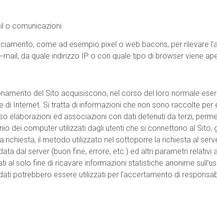
il o comunicazioni
iamento, come ad esempio pixel o web bacons, per rilevare l’ap
e-mail, da quale indirizzo IP o con quale tipo di browser viene aperta
onamento del Sito acquisiscono, nel corso del loro normale eserciz
e di Internet. Si tratta di informazioni che non sono raccolte per
o elaborazioni ed associazioni con dati detenuti da terzi, permette
nio dei computer utilizzati dagli utenti che si connettono al Sito, gl
la richiesta, il metodo utilizzato nel sottoporre la richiesta al ser
data dal server (buon fine, errore, etc.) ed altri parametri relativi
ti al solo fine di ricavare informazioni statistiche anonime sull’us
ti potrebbero essere utilizzati per l’accertamento di responsabili