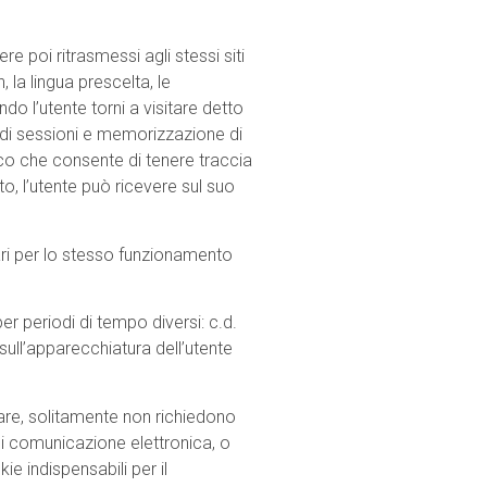
re poi ritrasmessi agli stessi siti
 la lingua prescelta, le
o l’utente torni a visitare detto
o di sessioni e memorizzazione di
ico che consente di tenere traccia
ito, l’utente può ricevere sul suo
ri per lo stesso funzionamento
er periodi di tempo diversi: c.d.
ull’apparecchiatura dell’utente
lare, solitamente non richiedono
 di comunicazione elettronica, o
ie indispensabili per il