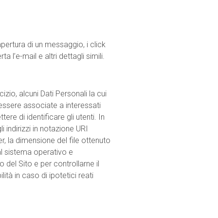
ertura di un messaggio, i click
 l’e-mail e altri dettagli simili.
io, alcuni Dati Personali la cui
 essere associate a interessati
re di identificare gli utenti. In
i indirizzi in notazione URI
ver, la dimensione del file ottenuto
 al sistema operativo e
o del Sito e per controllarne il
tà in caso di ipotetici reati