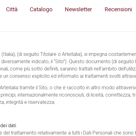
Città
Catalogo
Newsletter
Recensioni
 (Italia), (di seguito Titolare o Arteitalia), si impegna costantemen
diversamente indicato, il “Sito”). Questo documento (di seguito l
li, come più sotto definiti, saranno trattati nell’ambito dell’utili
 un consenso esplicito ed informato ai trattamenti svolti attravers
eitalia tramite il Sito, o che è raccolto in altro modo attraverso i
rincipi, internazionalmente riconosciuti, di liceità, correttezza, t
a, integrità e riservatezza.
dei dati
lare del trattamento relativamente a tutti i Dati Personali che sono tr