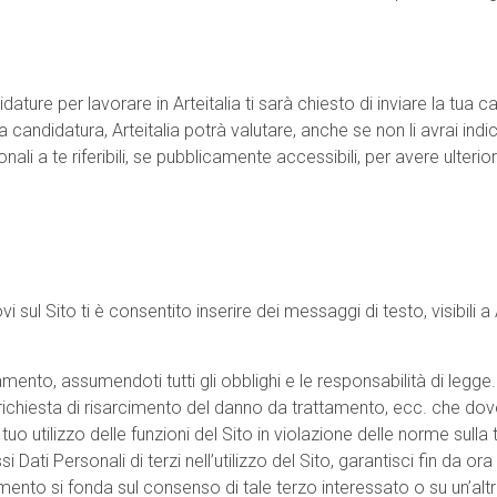
dature per lavorare in Arteitalia ti sarà chiesto di inviare la tua
 candidatura, Arteitalia potrà valutare, anche se non li avrai indicat
ali a te riferibili, se pubblicamente accessibili, per avere ulteriori
vi sul Sito ti è consentito inserire dei messaggi di testo, visibili 
mento, assumendoti tutti gli obblighi e le responsabilità di legge.
richiesta di risarcimento del danno da trattamento, ecc. che dove
l tuo utilizzo delle funzioni del Sito in violazione delle norme sulla 
ssi Dati Personali di terzi nell’utilizzo del Sito, garantisci fin da
amento si fonda sul consenso di tale terzo interessato o su un’alt