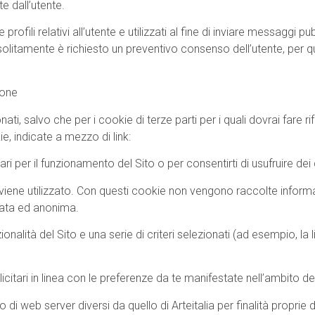
e dall’utente.
 profili relativi all’utente e utilizzati al fine di inviare messaggi pu
 solitamente è richiesto un preventivo consenso dell’utente, per
ione
ati, salvo che per i cookie di terze parti per i quali dovrai fare r
ie, indicate a mezzo di link:
per il funzionamento del Sito o per consentirti di usufruire dei co
ene utilizzato. Con questi cookie non vengono raccolte informazi
gata ed anonima.
onalità del Sito e una serie di criteri selezionati (ad esempio, la li
blicitari in linea con le preferenze da te manifestate nell’ambito de
i o di web server diversi da quello di Arteitalia per finalità proprie 