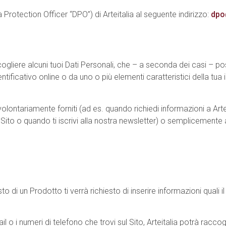
 Protection Officer “DPO”) di Arteitalia al seguente indirizzo:
dpo@
liere alcuni tuoi Dati Personali, che – a seconda dei casi – po
tificativo online o da uno o più elementi caratteristici della tua i
olontariamente forniti (ad es. quando richiedi informazioni a Artei
ito o quando ti iscrivi alla nostra newsletter) o semplicemente a
isto di un Prodotto ti verrà richiesto di inserire informazioni quali 
il o i numeri di telefono che trovi sul Sito, Arteitalia potrà raccog