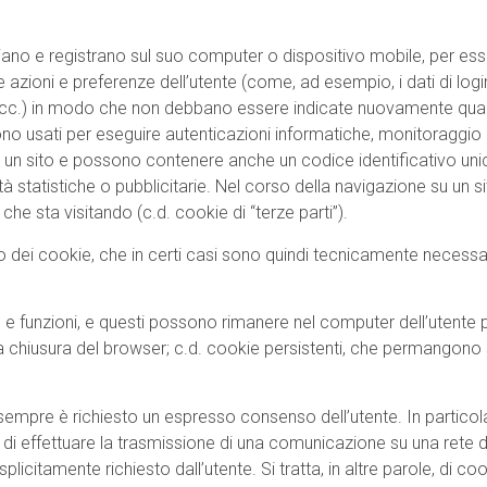
 inviano e registrano sul suo computer o dispositivo mobile, per esse
e azioni e preferenze dell’utente (come, ad esempio, i dati di login,
, ecc.) in modo che non debbano essere indicate nuovamente quand
, sono usati per eseguire autenticazioni informatiche, monitoraggi
ad un sito e possono contenere anche un codice identificativo un
ità statistiche o pubblicitarie. Nel corso della navigazione su un s
he sta visitando (c.d. cookie di “terze parti”).
 dei cookie, che in certi casi sono quindi tecnicamente necessa
e e funzioni, e questi possono rimanere nel computer dell’utente p
chiusura del browser; c.d. cookie persistenti, che permangono s
on sempre è richiesto un espresso consenso dell’utente. In partico
fine di effettuare la trasmissione di una comunicazione su una rete
citamente richiesto dall’utente. Si tratta, in altre parole, di cook