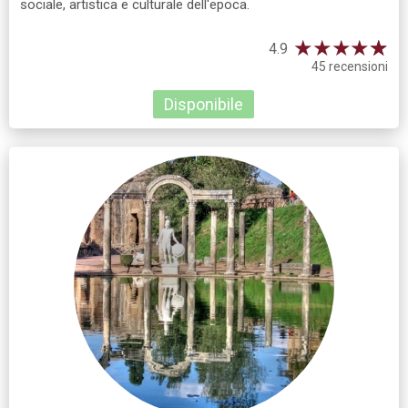
sociale, artistica e culturale dell'epoca.
★
★
★
★
☆
★
4.9
45 recensioni
Disponibile