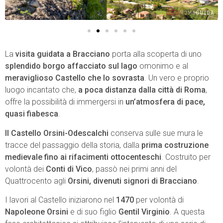
La
visita guidata a Bracciano
porta alla scoperta di uno
splendido borgo affacciato sul lago
omonimo e al
meraviglioso Castello che lo sovrasta
. Un vero e proprio
luogo incantato che,
a poca distanza dalla città di Roma
,
offre la possibilità di immergersi in
un’atmosfera di pace,
quasi fiabesca
.
Il Castello Orsini-Odescalchi
conserva sulle sue mura le
tracce del passaggio della storia, dalla
prima costruzione
medievale fino ai rifacimenti ottocenteschi
. Costruito per
volontà dei
Conti di Vico
, passò nei primi anni del
Quattrocento agli
Orsini, divenuti signori di Bracciano
.
I lavori al Castello iniziarono nel
1470
per volontà di
Napoleone Orsini
e di suo figlio
Gentil Virginio
. A questa