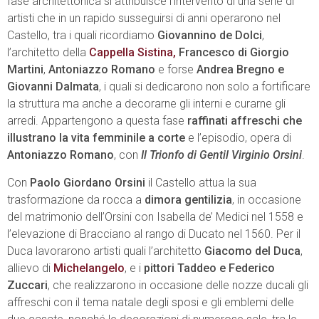
fase architettonica si attribuisce l’intervento di una serie di
artisti che in un rapido susseguirsi di anni operarono nel
Castello, tra i quali ricordiamo
Giovannino de Dolci
,
l’architetto della
Cappella Sistina,
Francesco di Giorgio
Martini
,
Antoniazzo Romano
e forse
Andrea Bregno e
Giovanni Dalmata
, i quali si dedicarono non solo a fortificare
la struttura ma anche a decorarne gli interni e curarne gli
arredi. Appartengono a questa fase
raffinati affreschi che
illustrano la vita femminile a corte
e l’episodio, opera di
Antoniazzo Romano
, con
Il Trionfo di Gentil Virginio Orsini
.
Con
Paolo Giordano Orsini
il Castello attua la sua
trasformazione da rocca a
dimora gentilizia
, in occasione
del matrimonio dell’Orsini con Isabella de’ Medici nel 1558 e
l’elevazione di Bracciano al rango di Ducato nel 1560. Per il
Duca lavorarono artisti quali l’architetto
Giacomo del Duca
,
allievo di
Michelangelo
, e i
pittori Taddeo e Federico
Zuccari
, che realizzarono in occasione delle nozze ducali gli
affreschi con il tema natale degli sposi e gli emblemi delle