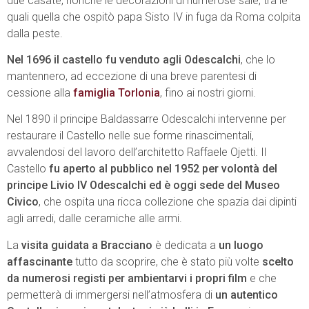
due casate, nonché le decorazioni di numerose sale, tra le
quali quella che ospitò papa Sisto IV in fuga da Roma colpita
dalla peste.
Nel 1696 il castello fu venduto agli Odescalchi
, che lo
mantennero, ad eccezione di una breve parentesi di
cessione alla
famiglia Torlonia
, fino ai nostri giorni.
Nel 1890 il principe Baldassarre Odescalchi intervenne per
restaurare il Castello nelle sue forme rinascimentali,
avvalendosi del lavoro dell’architetto Raffaele Ojetti. Il
Castello
fu aperto al pubblico nel 1952 per volontà del
principe Livio IV Odescalchi ed è oggi sede del Museo
Civico
, che ospita una ricca collezione che spazia dai dipinti
agli arredi, dalle ceramiche alle armi.
La
visita guidata a Bracciano
è dedicata a
un luogo
affascinante
tutto da scoprire, che è stato più volte
scelto
da numerosi registi per ambientarvi i propri film
e che
permetterà di immergersi nell’atmosfera di
un autentico