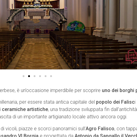
iterbese, è un’occasione imperdibile per scoprire
uno dei borghi p
 millenaria, per essere stata antica capitale del
popolo dei Falisc
i
i ceramiche artistiche
, una tradizione sviluppata fin dall’antichi
ascita di un importante artigianato locale attivo ancora oggi.
 di vicoli, piazze e scorci panoramici sull’
Agro Falisco
, con tapp
ssandro VI Borgia
e progettata da
Antonio da Sangallo il Vecc