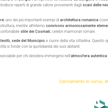
stodisce reperti di grande valore provenienti dagli
scavi delle ne
ore
, uno dei più importanti esempi di
architettura romanica
cosma
struttura, mentre all’interno
convivono armoniosamente elemen
confondibile
stile dei Cosmati
, celebri marmorari romani.
teotti, sede del Municipio
e cuore della vita cittadina. Questo s
ittà si fonde con la quotidianità dei suoi abitanti.
inunciabile per chi desidera immergersi nell’
atmosfera autentica 
Caricamento in corso,
a