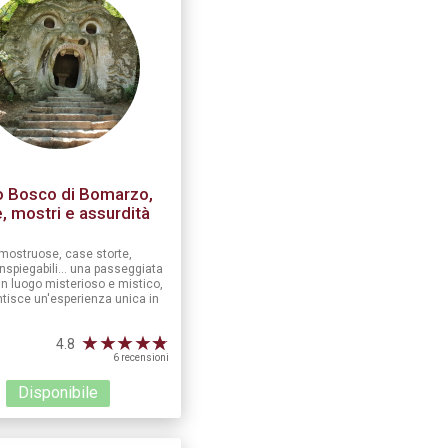
ro Bosco di Bomarzo,
e, mostri e assurdità
mostruose, case storte,
inspiegabili... una passeggiata
un luogo misterioso e mistico,
tisce un'esperienza unica in
★
★
★
★
☆
★
4.8
6 recensioni
Disponibile