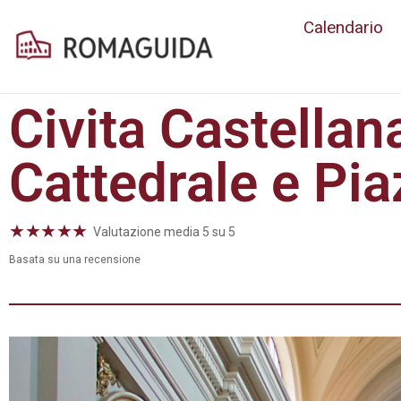
Calendario
Civita Castellan
Cattedrale e Pi
★
★
★
★
★
Valutazione media 5 su 5
Basata su una recensione