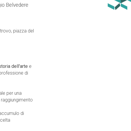
gio Belvedere
trovo, piazza del
toria dell'arte
e
professione di
ale per una
al raggiungimento
accumulo di
scelta