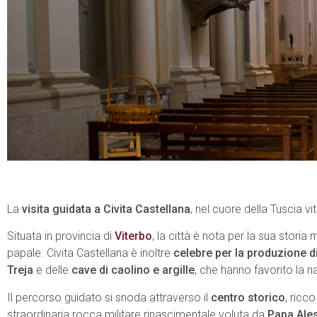
La
visita guidata a Civita Castellana
, nel cuore della Tuscia v
Situata in provincia di
Viterbo
, la città è nota per la sua storia
papale. Civita Castellana è inoltre
celebre per la produzione d
Treja
e delle
cave di caolino e argille
, che hanno favorito la n
Il percorso guidato si snoda attraverso il
centro storico
, ricco
straordinaria rocca militare rinascimentale voluta da
Papa Ale