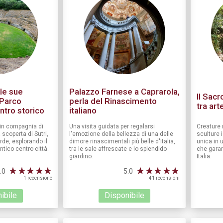
 le sue
Palazzo Farnese a Caprarola,
Il Sac
 Parco
perla del Rinascimento
tra art
ntro storico
italiano
in compagnia di
Una visita guidata per regalarsi
Creature 
 scoperta di Sutri,
l'emozione della bellezza di una delle
sculture 
de, esplorando il
dimore rinascimentali più belle d'Italia,
unica in 
ntico centro città.
tra le sale affrescate e lo splendido
che garan
giardino.
Italia.
★
★
★
★
★
★
★
★
★
★
.0
5.0
1 recensione
41 recensioni
ibile
Disponibile