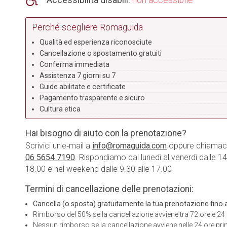
Accessibilità disabili:
non accessibile
Perché scegliere Romaguida
Qualità ed esperienza riconosciute
Cancellazione o spostamento gratuiti
Conferma immediata
Assistenza 7 giorni su 7
Guide abilitate e certificate
Pagamento trasparente e sicuro
Cultura etica
Hai bisogno di aiuto con la prenotazione?
Scrivici un'e‑mail a
info@romaguida.com
oppure chiamaci
06 5654 7190
. Rispondiamo dal lunedì al venerdì dalle 14
18.00 e nel weekend dalle 9.30 alle 17.00
Termini di cancellazione delle prenotazioni:
Cancella (o sposta) gratuitamente la tua prenotazione fino a 
Rimborso del 50% se la cancellazione avviene tra 72 ore e 24 o
Nessun rimborso se la cancellazione avviene nelle 24 ore prim