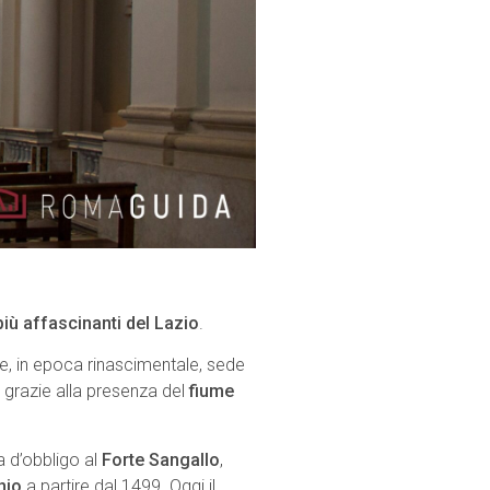
iù affascinanti del Lazio
.
 e, in epoca rinascimentale, sede
tà grazie alla presenza del
fiume
a d’obbligo al
Forte Sangallo
,
hio
a partire dal 1499. Oggi il