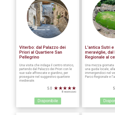
Viterbo: dal Palazzo dei
L'antica Sutri e
Priori al Quartiere San
meraviglie, dal
Pellegrino
Regionale al ce
Una visita che indaga il centro storico,
Una mezza giornata 
partendo dal Palazzo dei Priori con le
una guida locale, alla
sue sale affrescate e giardino, per
immergendoci nel ver
proseguire nel suggestivo quartiere
Parco Regionale e l'a
medievale.
★
★
★
★
★
5.0
5
8 recensioni
Disponibile
Dispon