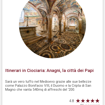
Itinerari in Ciociaria: Anagni, la città dei Papi
Sarà un vero tuffo nel Medioevo grazie alle sue bellezze
come Palazzo Bonifacio VIII, il Duomo e la Cripta di San
Magno che vanta 540mq di affreschi del '200.
★
★
★
★
☆
★
4.8