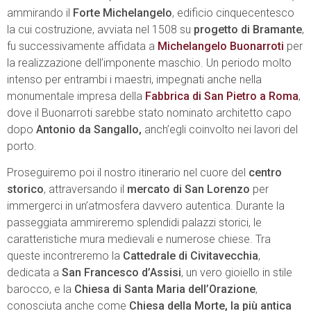
ammirando il
Forte Michelangelo
, edificio cinquecentesco
la cui costruzione, avviata nel 1508 su
progetto di Bramante
,
fu successivamente affidata a
Michelangelo Buonarroti
per
la realizzazione dell’imponente maschio. Un periodo molto
intenso per entrambi i maestri, impegnati anche nella
monumentale impresa della
Fabbrica di San Pietro a Roma
,
dove il Buonarroti sarebbe stato nominato architetto capo
dopo
Antonio da Sangallo,
anch’egli coinvolto nei lavori del
porto.
Proseguiremo poi il nostro itinerario nel cuore del
centro
storico
, attraversando il
mercato di San Lorenzo
per
immergerci in un’atmosfera davvero autentica. Durante la
passeggiata ammireremo splendidi palazzi storici, le
caratteristiche mura medievali e numerose chiese. Tra
queste incontreremo la
Cattedrale di Civitavecchia
,
dedicata a
San Francesco d’Assisi
, un vero gioiello in stile
barocco, e la
Chiesa di Santa Maria dell’Orazione
,
conosciuta anche come
Chiesa della Morte, la più antica