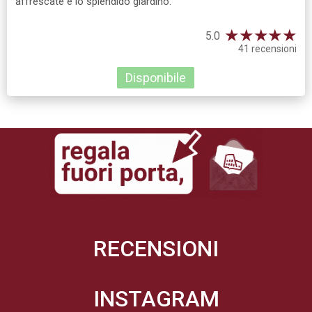
affrescate e lo splendido giardino.
★
★
★
★
★
5.0
41 recensioni
Disponibile
RECENSIONI
INSTAGRAM