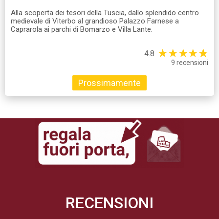
Alla scoperta dei tesori della Tuscia, dallo splendido centro
medievale di Viterbo al grandioso Palazzo Farnese a
Caprarola ai parchi di Bomarzo e Villa Lante.
★
★
★
★
☆
★
4.8
9 recensioni
Prossimamente
RECENSIONI