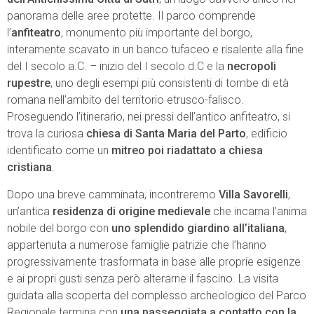
panorama delle aree protette. Il parco comprende
l’
anfiteatro
, monumento più importante del borgo,
interamente scavato in un banco tufaceo e risalente alla fine
del I secolo a.C. – inizio del I secolo d.C e la
necropoli
rupestre
, uno degli esempi più consistenti di tombe di età
romana nell’ambito del territorio etrusco-falisco.
Proseguendo l’itinerario, nei pressi dell’antico anfiteatro, si
trova la curiosa
chiesa di Santa Maria del Parto
, edificio
identificato come un
mitreo poi riadattato a chiesa
cristiana
.
Dopo una breve camminata, incontreremo
Villa Savorelli
,
un’antica
residenza di origine medievale
che incarna l’anima
nobile del borgo con
uno splendido giardino all’italiana
,
appartenuta a numerose famiglie patrizie che l’hanno
progressivamente trasformata in base alle proprie esigenze
e ai propri gusti senza però alterarne il fascino. La visita
guidata alla scoperta del complesso archeologico del Parco
Regionale termina con
una passeggiata a contatto con la