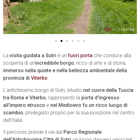
La
visita guidata a Sutri
è un
fuori porta
che conduce alla
scoperta di un’
incredibile borgo
, ricco di arte e di storia,
immerso nella quiete e nella bellezza ambientale della
provincia di
Viterbo
.
L’antichissimo borgo di Sutri, situato
nel cuore della Tuscia
tra Roma e Viterbo
, rappresentò la
porta d’ingresso
all’impero etrusco
e
nel Medioevo fu un ricco luogo di
scambio
, privilegiato proprio per la sua posizione nel centro
dell’Italia.
Il percorso prende il via dal
Parco Regionale
dell’Antichissima Città di Sutri
, un luogo davvero unico nel