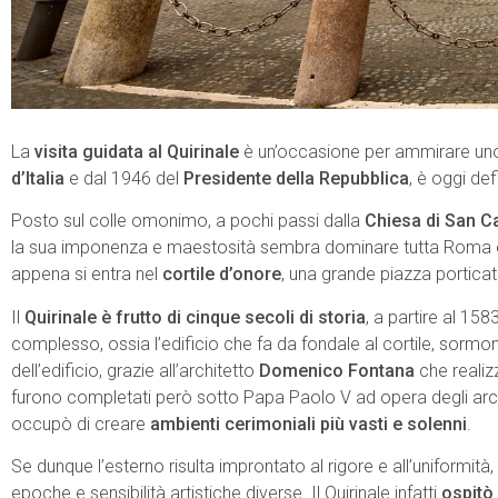
La
visita guidata al Quirinale
è un’occasione per ammirare un
d’Italia
e dal 1946 del
Presidente della Repubblica
, è oggi def
Posto sul colle omonimo, a pochi passi dalla
Chiesa di San Ca
la sua imponenza e maestosità sembra dominare tutta Roma ed i
appena si entra nel
cortile d’onore
, una grande piazza portica
Il
Quirinale è frutto di cinque secoli di storia
, a partire al 158
complesso, ossia l’edificio che fa da fondale al cortile, sormon
dell’edificio, grazie all’architetto
Domenico Fontana
che realizz
furono completati però sotto Papa Paolo V ad opera degli archit
occupò di creare
ambienti cerimoniali più vasti e solenni
.
Se dunque l’esterno risulta improntato al rigore e all’uniformit
epoche e sensibilità artistiche diverse. Il Quirinale infatti
ospitò 