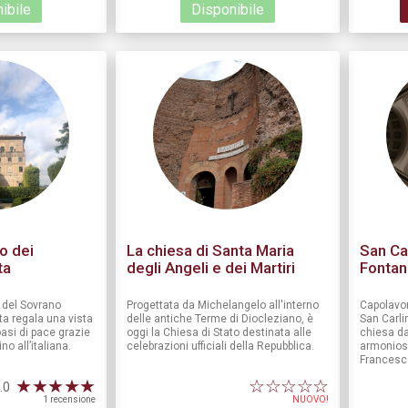
ibile
Disponibile
to dei
La chiesa di Santa Maria
San Car
ta
degli Angeli e dei Martiri
Fonta
e del Sovrano
Progettata da Michelangelo all'interno
Capolavor
lta regala una vista
delle antiche Terme di Diocleziano, è
San Carli
oasi di pace grazie
oggi la Chiesa di Stato destinata alle
chiesa da
no all’italiana.
celebrazioni ufficiali della Repubblica.
armoniose
Francesc
★
★
★
★
★
☆
☆
☆
☆
☆
.0
1 recensione
NUOVO!