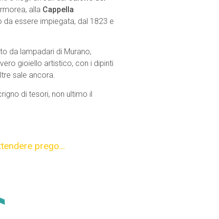
armorea, alla
Cappella
 da essere impiegata, dal 1823 e
hito da lampadari di Murano,
 vero gioiello artistico, con i dipinti
ltre sale ancora.
rigno di tesori, non ultimo il
ttendere prego...