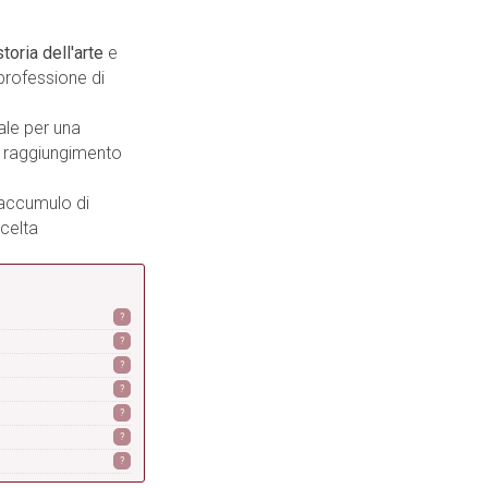
toria dell'arte
e
professione di
ale per una
al raggiungimento
accumulo di
scelta
?
?
?
?
?
?
?