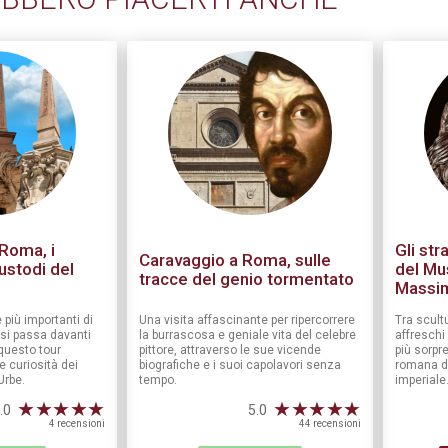
 Roma, i
Gli str
Caravaggio a Roma, sulle
custodi del
del Mu
tracce del genio tormentato
Massi
 più importanti di
Una visita affascinante per ripercorrere
Tra scul
si passa davanti
la burrascosa e geniale vita del celebre
affreschi
questo tour
pittore, attraverso le sue vicende
più sorpre
 curiosità dei
biografiche e i suoi capolavori senza
romana da
Urbe.
tempo.
imperiale
★
★
★
★
★
★
★
★
★
★
.0
5.0
4 recensioni
44 recensioni