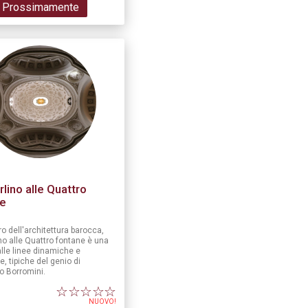
Prossimamente
lino alle Quattro
ne
o dell'architettura barocca,
no alle Quattro fontane è una
lle linee dinamiche e
, tipiche del genio di
o Borromini.
☆
☆
☆
☆
☆
NUOVO!