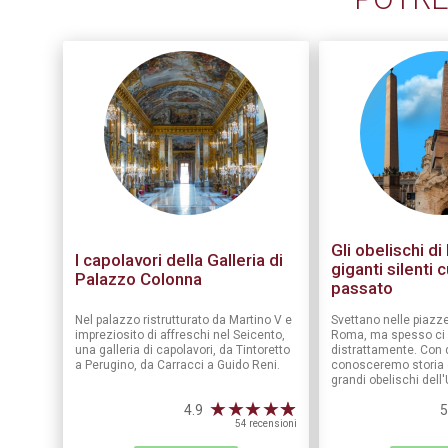
Gli obelischi di
I capolavori della Galleria di
giganti silenti 
Palazzo Colonna
passato
Nel palazzo ristrutturato da Martino V e
Svettano nelle piazze
impreziosito di affreschi nel Seicento,
Roma, ma spesso ci 
una galleria di capolavori, da Tintoretto
distrattamente. Con 
a Perugino, da Carracci a Guido Reni.
conosceremo storia e
grandi obelischi dell'
★
★
★
★
☆
★
4.9
5
54 recensioni