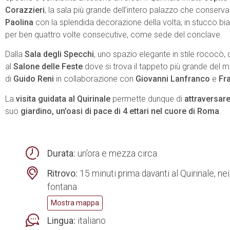
Corazzieri
, la sala più grande dell’intero palazzo che conser
Paolina
con la splendida decorazione della volta, in stucco bi
per ben quattro volte consecutive, come sede del conclave.
Dalla
Sala degli Specchi
, uno spazio elegante in stile rococò, 
al
Salone delle Feste
dove si trova il tappeto più grande del m
di
Guido Reni
in collaborazione con
Giovanni Lanfranco
e
Fr
La
visita guidata al Quirinale
permette dunque di
attraversare
suo
giardino, un’oasi di pace di 4 ettari nel cuore di Roma
.
Durata:
un'ora e mezza circa
Ritrovo:
15 minuti prima davanti al Quirinale, nei
fontana
Mostra mappa
Lingua:
italiano