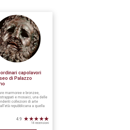
aordinari capolavori
seo di Palazzo
mo
ture marmoree e bronzee,
 strappati e mosaici, una delle
ndenti collezioni di arte
ll'età repubblicana a quella
.
★
★
★
★
☆
★
4.9
14 recensioni