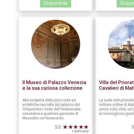
Disponibile
Dispon
Il Museo di Palazzo Venezia
Villa del Priora
e la sua curiosa collezione
Cavalieri di Mal
Alla scoperta delle poco note ed
La sede istituzional
eclettiche raccolte del palazzo dal
militare ordine di Ma
Cinquecento sede dell'ambasciata
unica sulla città, un'
veneziana e quartiere generale di
al meraviglioso giardi
Mussolini nel Novecento.
★
★
★
★
★
5.0
5
1 recensione