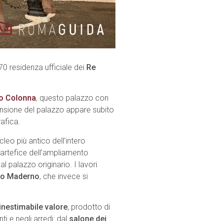
70 residenza ufficiale dei
Re
zo Colonna
, questo palazzo con
ensione del palazzo appare subito
afica.
cleo più antico dell’intero
 l’artefice dell’ampliamento
l palazzo originario. I lavori
lo Maderno
, che invece si
inestimabile valore
, prodotto di
ti e negli arredi: dal
salone dei