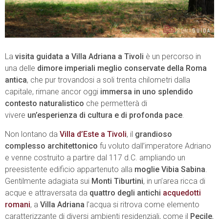
La
visita guidata a Villa Adriana a Tivoli
è un percorso in
una delle
dimore imperiali meglio conservate della Roma
antica
, che pur trovandosi a soli trenta chilometri dalla
capitale, rimane ancor oggi
immersa in uno splendido
contesto naturalistico
che permetterà di
vivere
un’esperienza di cultura e di profonda pace
.
Non lontano da
Villa d’Este a Tivoli
, il
grandioso
complesso architettonico
fu voluto dall’imperatore Adriano
e venne costruito a partire dal 117 d.C. ampliando un
preesistente edificio appartenuto alla
moglie Vibia Sabina
.
Gentilmente adagiata sui
Monti Tiburtini
, in un’area ricca di
acque e attraversata da
quattro degli antichi
acquedotti
romani
, a
Villa Adriana
l’acqua si ritrova come elemento
caratterizzante di diversi ambienti residenziali, come il
Pecile
,