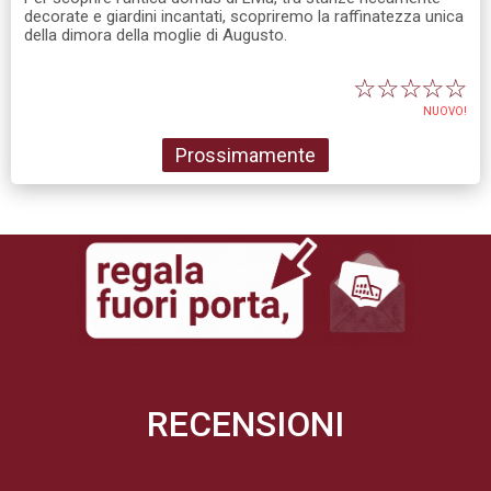
decorate e giardini incantati, scopriremo la raffinatezza unica
della dimora della moglie di Augusto.
☆
☆
☆
☆
☆
NUOVO!
Prossimamente
RECENSIONI