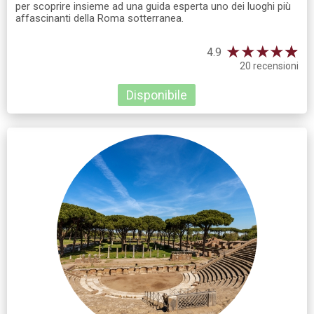
per scoprire insieme ad una guida esperta uno dei luoghi più
affascinanti della Roma sotterranea.
★
★
★
★
☆
★
4.9
20 recensioni
Disponibile