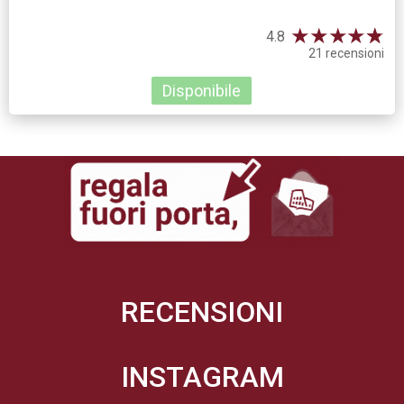
★
★
★
★
☆
★
4.8
21 recensioni
Disponibile
RECENSIONI
INSTAGRAM