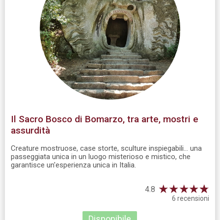
Il Sacro Bosco di Bomarzo, tra arte, mostri e
assurdità
Creature mostruose, case storte, sculture inspiegabili... una
passeggiata unica in un luogo misterioso e mistico, che
garantisce un'esperienza unica in Italia.
★
★
★
★
☆
★
4.8
6 recensioni
Disponibile