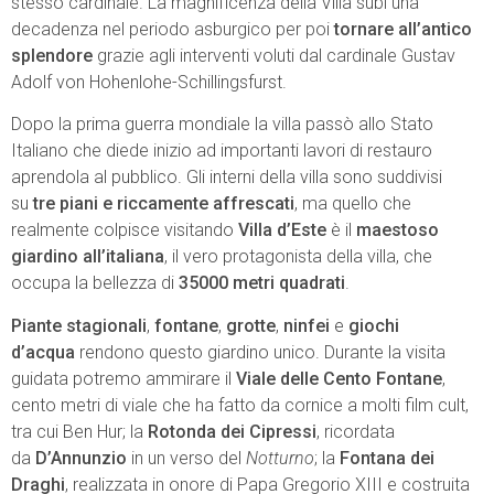
stesso cardinale. La magnificenza della Villa subì una
decadenza nel periodo asburgico per poi
tornare all’antico
splendore
grazie agli interventi voluti dal cardinale Gustav
Adolf von Hohenlohe-Schillingsfurst.
Dopo la prima guerra mondiale la villa passò allo Stato
Italiano che diede inizio ad importanti lavori di restauro
aprendola al pubblico. Gli interni della villa sono suddivisi
su
tre piani e riccamente affrescati
, ma quello che
realmente colpisce visitando
Villa d’Este
è il
maestoso
giardino all’italiana
, il vero protagonista della villa, che
occupa la bellezza di
35000 metri quadrati
.
Piante stagionali
,
fontane
,
grotte
,
ninfei
e
giochi
d’acqua
rendono questo giardino unico. Durante la visita
guidata potremo ammirare il
Viale delle Cento Fontane
,
cento metri di viale che ha fatto da cornice a molti film cult,
tra cui Ben Hur; la
Rotonda dei Cipressi
, ricordata
da
D’Annunzio
in un verso del
Notturno
; la
Fontana dei
Draghi
, realizzata in onore di Papa Gregorio XIII e costruita